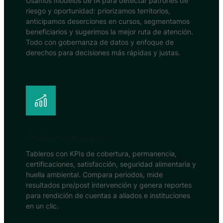
Usamos modelos de IA para detectar patrones de
riesgo y oportunidad: priorizamos territorios,
anticipamos deserciones en cursos, segmentamos
beneficiarios y sugerimos la mejor ruta de atención.
Todo con gobernanza de datos y enfoque de
derechos para decisiones más rápidas y justas.
Análisis avanzados
Tableros con KPIs de cobertura, permanencia,
certificaciones, satisfacción, seguridad alimentaria y
huella ambiental. Compara periodos, mide
resultados pre/post intervención y genera reportes
para rendición de cuentas a aliados e instituciones
en un clic.