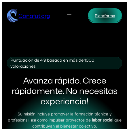
Saltar
al
Conafut.org
Plataforma
contenido
Puntuación de 4.9 basada en más de 1000
valoraciones
Avanza rápido. Crece
rápidamente. No necesitas
experiencia!
Su misión incluye promover la formación técnica y
profesional, así como impulsar proyectos de
labor social
que
contribuyan al bienestar colectivo.