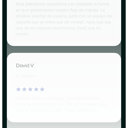
Esta plataforma transformó por completo la forma
en que gestionamos nuestro flujo de trabajo. La
intuitiva interfaz de usuario, junto con un equipo de
soporte que se preocupa de verdad, hace que sea
una de las mejores experiencias SaaS que he
tenido.
David V
IT Director
Smooth, fast, and reliable. Our team instantly
became more productive. The personalized help
during onboarding made a huge difference.