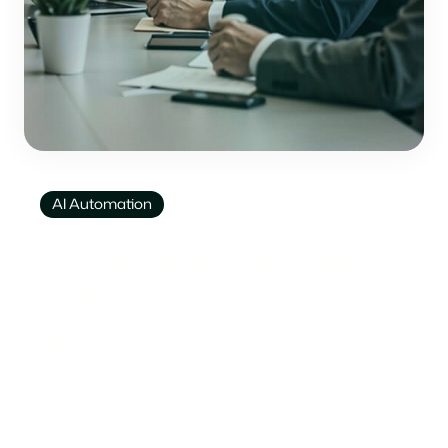
AI Automation
Transforma tu flujo de
trabajo con la
automatización de IA
Automatiza matrículas, gestión documental,
listas de asistencia, certificados y seguimientos.
Usa analítica para priorizar casos, anticipar