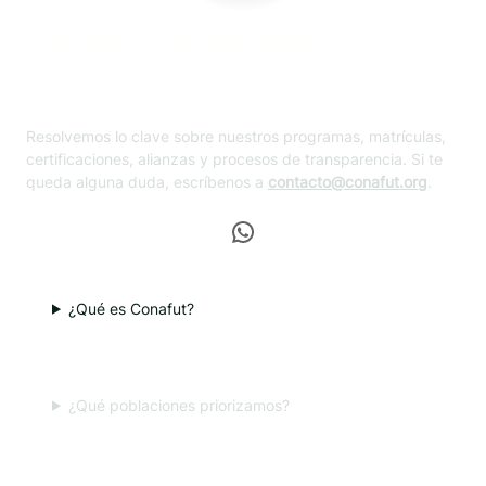
¿Tienes preguntas?
Tenemos respuestas.
Resolvemos lo clave sobre nuestros programas, matrículas,
certificaciones, alianzas y procesos de transparencia. Si te
queda alguna duda, escríbenos a
contacto@conafut.org
.
WhatsApp
¿Qué es Conafut?
¿Qué poblaciones priorizamos?